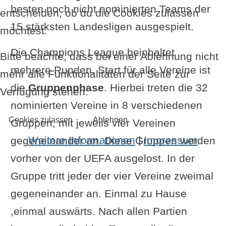
besten noch nicht nominierten Teams der
entscheiden, ob du die Cookies zulassen
15 stärksten Landesligen ausgespielt.
möchtest.
Die Champions League beinhaltet
Bitte beachte, dass bei einer Ablehnung nicht
mehrere Runden. Start für alle Vereine ist
mehr alle Funktionalitäten der Seite zur
die
Gruppenphase
. Hierbei treten die 32
Verfügung stehen.
nominierten Vereine in 8 verschiedenen
Cookies zulassen
Ablehnen
Gruppen, mit jeweils vier Vereinen
Weitere Informationen
|
Impressum
gegeneinander an. Diese Gruppen werden
vorher von der UEFA ausgelost. In der
Gruppe tritt jeder der vier Vereine zweimal
gegeneinander an. Einmal zu Hause
,einmal auswärts. Nach allen Partien